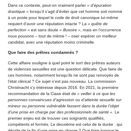
Dans ce contexte, peut-on vraiment parler
« d’épuration
drastique »
lorsqu’il s’agit d’éviter que cet homme soit nommé
à un poste pour lequel le code de droit canonique lui-même
requiert d’avoir une réputation intacte ? La
« quête de
perfection »
est sans doute
« illusoire »
, mais en l’occurrence
nous pouvons – tout de même ! – oser espérer un meilleur
candidat, avec une réputation moins criminelle.
Que faire des prêtres condamnés ?
Cette affaire souligne à quel point le sort des prêtres auteurs
de violences sexuelles est une question délicate. Que faire de
ces hommes, notamment lorsqu’ils ne sont pas renvoyés de
l’état clérical ? Ce sujet n’est pas nouveau. La commission
Christnacht s’y intéresse depuis 2016. En 2021, la première
recommandation de la Ciase était de
« veiller à ce que les
personnes convaincues d’agression ou d’atteinte sexuelle sur
mineur ou personne vulnérable fassent dans la durée l’objet
d’une prise en charge par des professionnels de santé »
. Le
premier enjeu est de trouver ces soignants qualifiés,
compétents et formés. Le deuxième est celui de la durée : qui
décide de la fin d’une prise en charge ? Que faire lorsque le